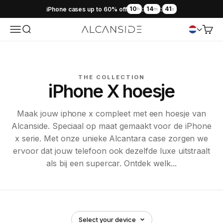
10
14
41
iPhone cases up to 60% off
:
:
h
m
s
Menu
Search
Cart
Alcanside
THE COLLECTION
iPhone X hoesje
Maak jouw iphone x compleet met een hoesje van
Alcanside. Speciaal op maat gemaakt voor de iPhone
x serie. Met onze unieke Alcantara case zorgen we
ervoor dat jouw telefoon ook dezelfde luxe uitstraalt
als bij een supercar. Ontdek welk...