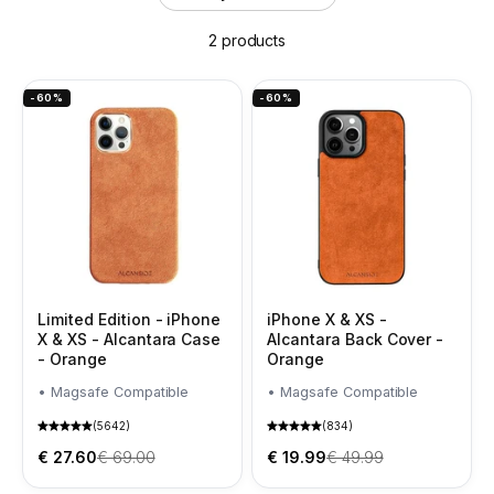
2 products
-60%
-60%
Limited Edition - iPhone
iPhone X & XS -
X & XS - Alcantara Case
Alcantara Back Cover -
- Orange
Orange
• Magsafe Compatible
• Magsafe Compatible
(5642)
(834)
Sale price
Regular price
Sale price
Regular price
€ 27.60
€ 69.00
€ 19.99
€ 49.99